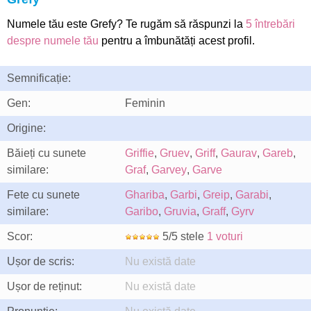
Numele tău este Grefy? Te rugăm să răspunzi la
5 întrebări
despre numele tău
pentru a îmbunătăți acest profil.
Semnificație:
Gen:
Feminin
Origine:
Băieți cu sunete
Griffie
,
Gruev
,
Griff
,
Gaurav
,
Gareb
,
similare:
Graf
,
Garvey
,
Garve
Fete cu sunete
Ghariba
,
Garbi
,
Greip
,
Garabi
,
similare:
Garibo
,
Gruvia
,
Graff
,
Gyrv
Scor:
5/5 stele
1 voturi
Ușor de scris:
Nu există date
Ușor de reținut:
Nu există date