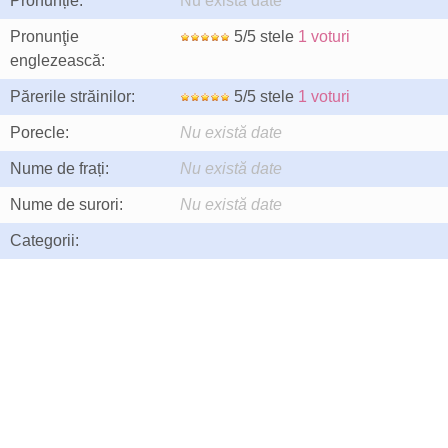
Pronunție:
Nu există date
Pronunţie
5/5 stele
1 voturi
englezească:
Părerile străinilor:
5/5 stele
1 voturi
Porecle:
Nu există date
Nume de frați:
Nu există date
Nume de surori:
Nu există date
Categorii: