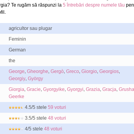
gia? Te rugăm să răspunzi la
5 întrebări despre numele tău
pen
il.
agricultor sau plugar
Feminin
German
the
George
,
Gheorghe
,
Gergò
,
Greco
,
Giorgio
,
Georgios
,
Georgiy
,
György
Giorgia
,
Gracie
,
Gyorgyike
,
Gyorgyi
,
Grazia
,
Gracja
,
Grush
Geerke
4.5/5 stele
59 voturi
3.5/5 stele
48 voturi
4/5 stele
48 voturi