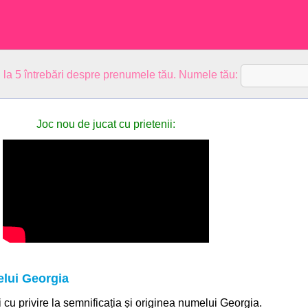
 la 5 întrebări despre prenumele tău. Numele tău:
Joc nou de jucat cu prietenii:
elui Georgia
ii cu privire la semnificația și originea numelui Georgia.