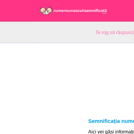
Te rog să răspunzi
Semnificația num
Aici vei găsi informaț