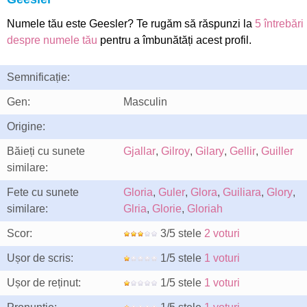
Numele tău este Geesler? Te rugăm să răspunzi la
5 întrebări
despre numele tău
pentru a îmbunătăți acest profil.
Semnificație:
Gen:
Masculin
Origine:
Băieți cu sunete
Gjallar
,
Gilroy
,
Gilary
,
Gellir
,
Guiller
similare:
Fete cu sunete
Gloria
,
Guler
,
Glora
,
Guiliara
,
Glory
,
similare:
Glria
,
Glorie
,
Gloriah
Scor:
3/5 stele
2 voturi
Ușor de scris:
1/5 stele
1 voturi
Ușor de reținut:
1/5 stele
1 voturi