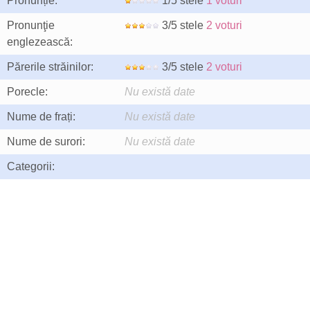
Pronunție:
1/5 stele
1 voturi
Pronunţie
3/5 stele
2 voturi
englezească:
Părerile străinilor:
3/5 stele
2 voturi
Porecle:
Nu există date
Nume de frați:
Nu există date
Nume de surori:
Nu există date
Categorii: