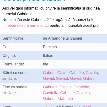
Aici vei găsi informații cu privire la semnificația și originea
numelui Gabriella.
Numele tău este Gabriella? Te rugăm să răspunzi la
5
întrebări despre numele tău
pentru a îmbunătăți acest profil.
Semnificație:
de Arhanghelul Gabriel
Gen:
Feminin
Origine:
Italian
Formular de:
the
Băieți cu sunete
Gabriel
,
Gavril
,
Gabriëlo
,
Gavrilo
,
similare:
Gavriil
,
Gavriel
,
Gavrel
,
Gabirel
Fete cu sunete
Gabriela
,
Gavrila
,
Gabrielle
,
similare:
Gavriella
,
Gabriele
,
Gavrilla
,
Gabriell
,
Gabrielė