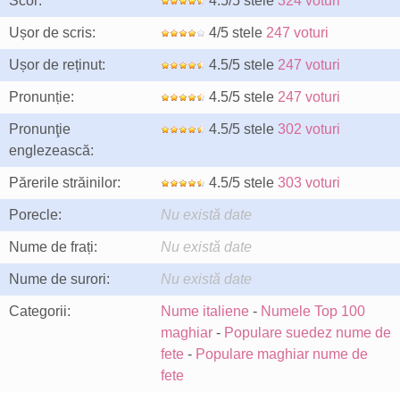
Scor:
4.5/5 stele
324 voturi
Ușor de scris:
4/5 stele
247 voturi
Ușor de reținut:
4.5/5 stele
247 voturi
Pronunție:
4.5/5 stele
247 voturi
Pronunţie
4.5/5 stele
302 voturi
englezească:
Părerile străinilor:
4.5/5 stele
303 voturi
Porecle:
Nu există date
Nume de frați:
Nu există date
Nume de surori:
Nu există date
Categorii:
Nume italiene
-
Numele Top 100
maghiar
-
Populare suedez nume de
fete
-
Populare maghiar nume de
fete