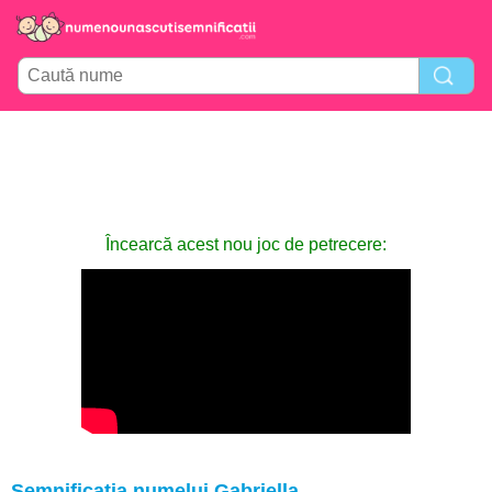
Încearcă acest nou joc de petrecere:
Semnificația numelui Gabriella