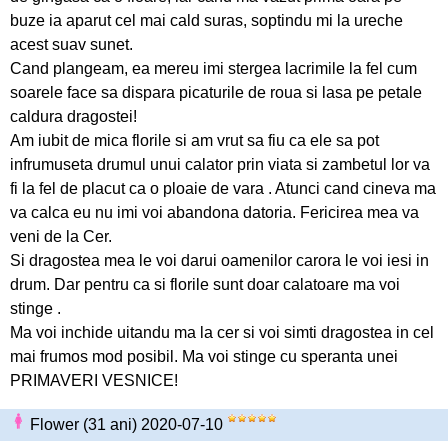
buze ia aparut cel mai cald suras, soptindu mi la ureche
acest suav sunet.
Cand plangeam, ea mereu imi stergea lacrimile la fel cum
soarele face sa dispara picaturile de roua si lasa pe petale
caldura dragostei!
Am iubit de mica florile si am vrut sa fiu ca ele sa pot
infrumuseta drumul unui calator prin viata si zambetul lor va
fi la fel de placut ca o ploaie de vara . Atunci cand cineva ma
va calca eu nu imi voi abandona datoria. Fericirea mea va
veni de la Cer.
Si dragostea mea le voi darui oamenilor carora le voi iesi in
drum. Dar pentru ca si florile sunt doar calatoare ma voi
stinge .
Ma voi inchide uitandu ma la cer si voi simti dragostea in cel
mai frumos mod posibil. Ma voi stinge cu speranta unei
PRIMAVERI VESNICE!
Flower (31 ani) 2020-07-10