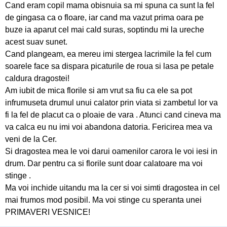
Cand eram copil mama obisnuia sa mi spuna ca sunt la fel
de gingasa ca o floare, iar cand ma vazut prima oara pe
buze ia aparut cel mai cald suras, soptindu mi la ureche
acest suav sunet.
Cand plangeam, ea mereu imi stergea lacrimile la fel cum
soarele face sa dispara picaturile de roua si lasa pe petale
caldura dragostei!
Am iubit de mica florile si am vrut sa fiu ca ele sa pot
infrumuseta drumul unui calator prin viata si zambetul lor va
fi la fel de placut ca o ploaie de vara . Atunci cand cineva ma
va calca eu nu imi voi abandona datoria. Fericirea mea va
veni de la Cer.
Si dragostea mea le voi darui oamenilor carora le voi iesi in
drum. Dar pentru ca si florile sunt doar calatoare ma voi
stinge .
Ma voi inchide uitandu ma la cer si voi simti dragostea in cel
mai frumos mod posibil. Ma voi stinge cu speranta unei
PRIMAVERI VESNICE!