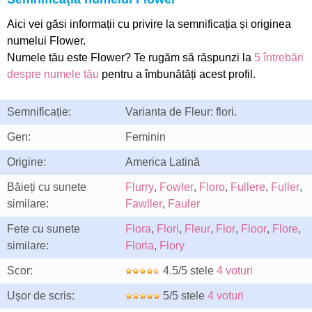
Aici vei găsi informații cu privire la semnificația și originea
numelui Flower.
Numele tău este Flower? Te rugăm să răspunzi la
5 întrebări
despre numele tău
pentru a îmbunătăți acest profil.
Semnificație:
Varianta de Fleur: flori.
Gen:
Feminin
Origine:
America Latină
Băieți cu sunete
Flurry
,
Fowler
,
Floro
,
Fullere
,
Fuller
,
similare:
Fawller
,
Fauler
Fete cu sunete
Flora
,
Flori
,
Fleur
,
Flor
,
Floor
,
Flore
,
similare:
Floria
,
Flory
Scor:
4.5/5 stele
4 voturi
Ușor de scris:
5/5 stele
4 voturi