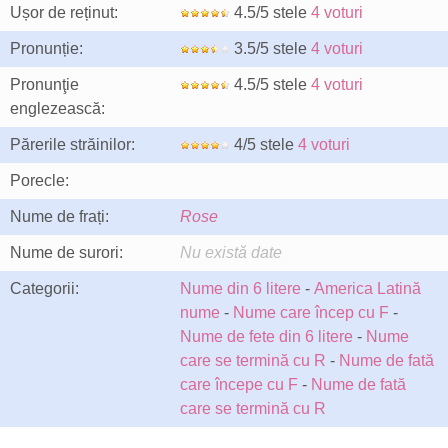
Ușor de reținut:
4.5/5 stele
4 voturi
Pronunție:
3.5/5 stele
4 voturi
Pronunţie
4.5/5 stele
4 voturi
englezească:
Părerile străinilor:
4/5 stele
4 voturi
Porecle:
Nume de frați:
Rose
Nume de surori:
Nu există date
Categorii:
Nume din 6 litere
-
America Latină
nume
-
Nume care încep cu F
-
Nume de fete din 6 litere
-
Nume
care se termină cu R
-
Nume de fată
care începe cu F
-
Nume de fată
care se termină cu R