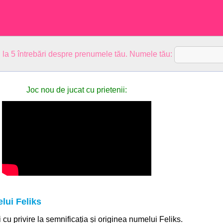
 la 5 întrebări despre prenumele tău. Numele tău:
Joc nou de jucat cu prietenii:
lui Feliks
i cu privire la semnificația și originea numelui Feliks.