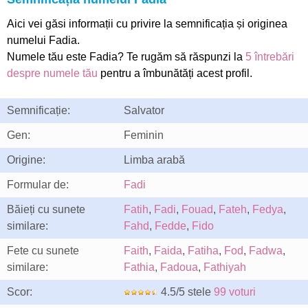
Aici vei găsi informații cu privire la semnificația și originea
numelui Fadia.
Numele tău este Fadia? Te rugăm să răspunzi la
5 întrebări
despre numele tău
pentru a îmbunătăți acest profil.
Semnificație:
Salvator
Gen:
Feminin
Origine:
Limba arabă
Formular de:
Fadi
Băieți cu sunete
Fatih
,
Fadi
,
Fouad
,
Fateh
,
Fedya
,
similare:
Fahd
,
Fedde
,
Fido
Fete cu sunete
Faith
,
Faida
,
Fatiha
,
Fod
,
Fadwa
,
similare:
Fathia
,
Fadoua
,
Fathiyah
Scor:
4.5/5 stele
99 voturi