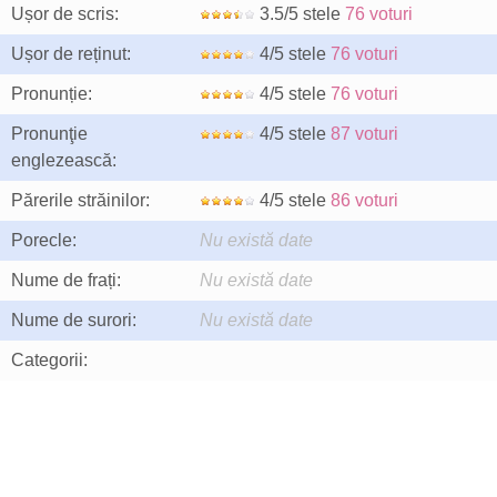
Ușor de scris:
3.5/5 stele
76 voturi
Ușor de reținut:
4/5 stele
76 voturi
Pronunție:
4/5 stele
76 voturi
Pronunţie
4/5 stele
87 voturi
englezească:
Părerile străinilor:
4/5 stele
86 voturi
Porecle:
Nu există date
Nume de frați:
Nu există date
Nume de surori:
Nu există date
Categorii: