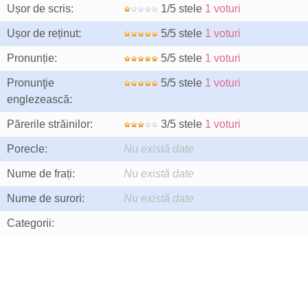
Ușor de scris:
1/5 stele
1 voturi
Ușor de reținut:
5/5 stele
1 voturi
Pronunție:
5/5 stele
1 voturi
Pronunţie
5/5 stele
1 voturi
englezească:
Părerile străinilor:
3/5 stele
1 voturi
Porecle:
Nu există date
Nume de frați:
Nu există date
Nume de surori:
Nu există date
Categorii: