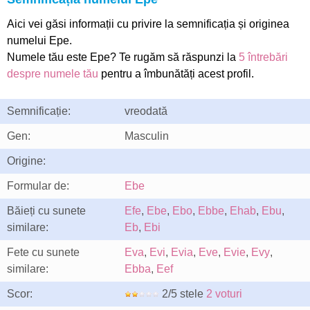
Aici vei găsi informații cu privire la semnificația și originea
numelui Epe.
Numele tău este Epe? Te rugăm să răspunzi la
5 întrebări
despre numele tău
pentru a îmbunătăți acest profil.
Semnificație:
vreodată
Gen:
Masculin
Origine:
Formular de:
Ebe
Băieți cu sunete
Efe
,
Ebe
,
Ebo
,
Ebbe
,
Ehab
,
Ebu
,
similare:
Eb
,
Ebi
Fete cu sunete
Eva
,
Evi
,
Evia
,
Eve
,
Evie
,
Evy
,
similare:
Ebba
,
Eef
Scor:
2/5 stele
2 voturi