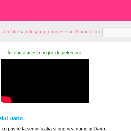
 la 5 întrebări despre prenumele tău. Numele tău:
Încearcă acest nou joc de petrecere:
lui Dario
i cu privire la semnificația și originea numelui Dario.