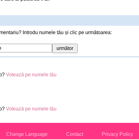
mentariu? Introdu numele tău și clic pe următoarea:
io?
Votează pe numele tău
io?
Votează pe numele tău
Change Language
Contact
Privacy Policy