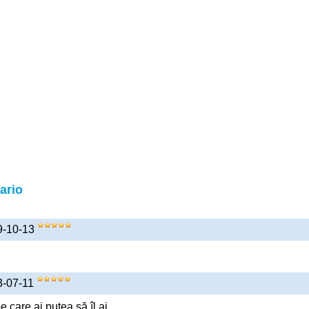
ario
19-10-13
23-07-11
 care ai putea să îl ai.