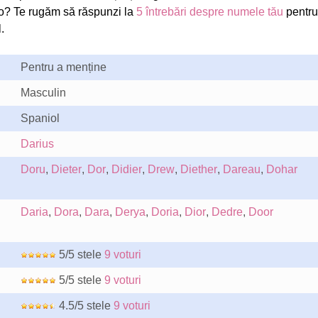
o? Te rugăm să răspunzi la
5 întrebări despre numele tău
pentru
.
Pentru a menține
Masculin
Spaniol
Darius
Doru
,
Dieter
,
Dor
,
Didier
,
Drew
,
Diether
,
Dareau
,
Dohar
Daria
,
Dora
,
Dara
,
Derya
,
Doria
,
Dior
,
Dedre
,
Door
5/5 stele
9 voturi
5/5 stele
9 voturi
4.5/5 stele
9 voturi