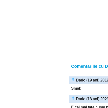
Comentariile cu D
Dario (19 ani) 20
Smek
Dario (18 ani) 20
E cel mai tare nume pe