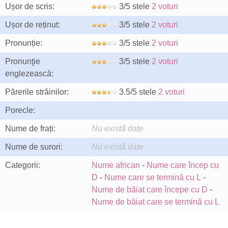
Ușor de scris:
3/5 stele
2 voturi
Ușor de reținut:
3/5 stele
2 voturi
Pronunție:
3/5 stele
2 voturi
Pronunţie
3/5 stele
2 voturi
englezească:
Părerile străinilor:
3.5/5 stele
2 voturi
Porecle:
Nume de frați:
Nu există date
Nume de surori:
Nu există date
Categorii:
Nume african
-
Nume care încep cu
D
-
Nume care se termină cu L
-
Nume de băiat care începe cu D
-
Nume de băiat care se termină cu L