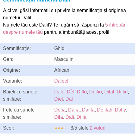
Aici vei găsi informații cu privire la semnificația și originea
numelui Dalil.
Numele tău este Dalil? Te rugăm să răspunzi la
5 întrebări
despre numele tău
pentru a îmbunătăți acest profil.
Semnificație:
Ghid
Gen:
Masculin
Origine:
African
Variante:
Daleel
Băieți cu sunete
Dale
,
Dèl
,
Dillo
,
Duilio
,
Dilal
,
Dillie
,
similare:
Diel
,
Dal
Fete cu sunete
Delia
,
Dalia
,
Dalila
,
Delilah
,
Dolly
,
similare:
Dila
,
Dali
,
Dilla
Scor:
3/5 stele
2 voturi