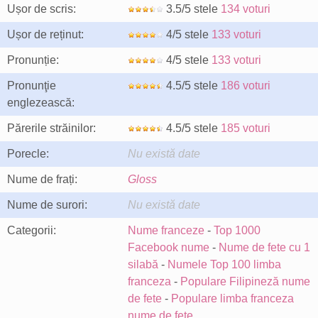
Ușor de scris:
3.5/5 stele
134 voturi
Ușor de reținut:
4/5 stele
133 voturi
Pronunție:
4/5 stele
133 voturi
Pronunţie
4.5/5 stele
186 voturi
englezească:
Părerile străinilor:
4.5/5 stele
185 voturi
Porecle:
Nu există date
Nume de frați:
Gloss
Nume de surori:
Nu există date
Categorii:
Nume franceze
-
Top 1000
Facebook nume
-
Nume de fete cu 1
silabă
-
Numele Top 100 limba
franceza
-
Populare Filipineză nume
de fete
-
Populare limba franceza
nume de fete