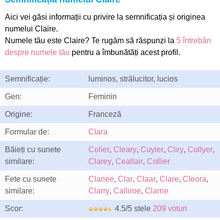
Aici vei găsi informații cu privire la semnificația și originea
numelui Claire.
Numele tău este Claire? Te rugăm să răspunzi la
5 întrebări
despre numele tău
pentru a îmbunătăți acest profil.
Semnificație:
luminos, strălucitor, lucios
Gen:
Feminin
Origine:
Franceză
Formular de:
Clara
Băieți cu sunete
Colier
,
Cleary
,
Cuyler
,
Cliry
,
Collyer
,
similare:
Clarey
,
Ceallair
,
Collier
Fete cu sunete
Clariee
,
Clar
,
Claar
,
Clare
,
Cleora
,
similare:
Clarry
,
Calliroe
,
Clarrie
Scor:
4.5/5 stele
209 voturi