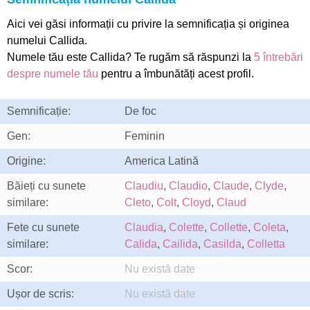
Aici vei găsi informații cu privire la semnificația și originea
numelui Callida.
Numele tău este Callida? Te rugăm să răspunzi la
5 întrebări
despre numele tău
pentru a îmbunătăți acest profil.
Semnificație:
De foc
Gen:
Feminin
Origine:
America Latină
Băieți cu sunete
Claudiu
,
Claudio
,
Claude
,
Clyde
,
similare:
Cleto
,
Colt
,
Cloyd
,
Claud
Fete cu sunete
Claudia
,
Colette
,
Collette
,
Coleta
,
similare:
Calida
,
Cailida
,
Casilda
,
Colletta
Scor:
Nu există date
Ușor de scris:
Nu există date