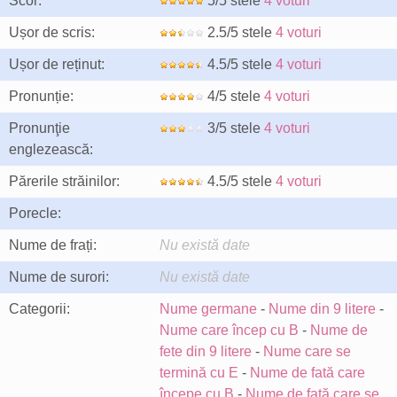
Scor:
5/5 stele
4 voturi
Ușor de scris:
2.5/5 stele
4 voturi
Ușor de reținut:
4.5/5 stele
4 voturi
Pronunție:
4/5 stele
4 voturi
Pronunţie
3/5 stele
4 voturi
englezească:
Părerile străinilor:
4.5/5 stele
4 voturi
Porecle:
Nume de frați:
Nu există date
Nume de surori:
Nu există date
Categorii:
Nume germane
-
Nume din 9 litere
-
Nume care încep cu B
-
Nume de
fete din 9 litere
-
Nume care se
termină cu E
-
Nume de fată care
începe cu B
-
Nume de fată care se