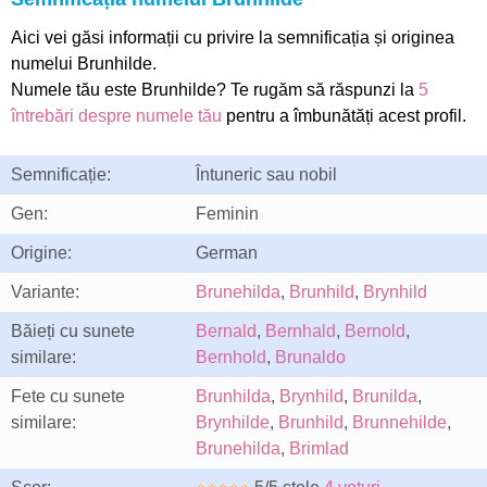
Aici vei găsi informații cu privire la semnificația și originea
numelui Brunhilde.
Numele tău este Brunhilde? Te rugăm să răspunzi la
5
întrebări despre numele tău
pentru a îmbunătăți acest profil.
Semnificație:
Întuneric sau nobil
Gen:
Feminin
Origine:
German
Variante:
Brunehilda
,
Brunhild
,
Brynhild
Băieți cu sunete
Bernald
,
Bernhald
,
Bernold
,
similare:
Bernhold
,
Brunaldo
Fete cu sunete
Brunhilda
,
Brynhild
,
Brunilda
,
similare:
Brynhilde
,
Brunhild
,
Brunnehilde
,
Brunehilda
,
Brimlad