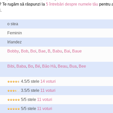
 Te rugăm să răspunzi la
5 întrebări despre numele tău
pentru 
.
o stea
Feminin
Irlandez
Bobby
,
Bob
,
Boi
,
Bae
,
B
,
Babu
,
Bai
,
Baue
Bibi
,
Baba
,
Bo
,
Bé
,
Bảo Hà
,
Beau
,
Bua
,
Bee
4.5/5 stele
14 voturi
3.5/5 stele
11 voturi
5/5 stele
11 voturi
5/5 stele
11 voturi