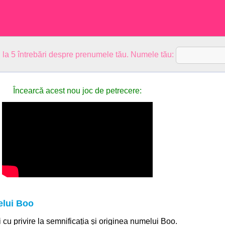
 la 5 întrebări despre prenumele tău. Numele tău:
Încearcă acest nou joc de petrecere:
elui Boo
i cu privire la semnificația și originea numelui Boo.