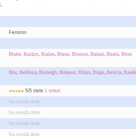
.
Feminin
Blake
,
Balázs
,
Bialas
,
Blase
,
Blasius
,
Balasi
,
Beals
,
Bliss
Blix
,
Bellissa
,
Baileigh
,
Bilqees
,
Bilqis
,
Bilge
,
Belicia
,
Baal
5/5 stele
1 voturi
Nu există date
Nu există date
Nu există date
Nu există date