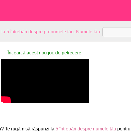
 la 5 întrebări despre prenumele tău. Numele tău:
Încearcă acest nou joc de petrecere:
u? Te rugăm să răspunzi la
5 întrebări despre numele tău
pentru