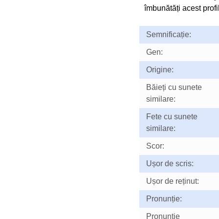
îmbunătăți acest profil
Semnificație:
Gen:
Origine:
Băieți cu sunete
similare:
Fete cu sunete
similare:
Scor:
Ușor de scris:
Ușor de reținut:
Pronunție:
Pronunţie