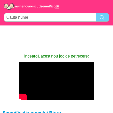
Încearcă acest nou joc de petrecere:
Semnificația numelui Bjorn