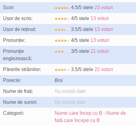
Scor:
4.5/5 stele
23 voturi
Ușor de scris:
4/5 stele
13 voturi
Ușor de reținut:
3.5/5 stele
13 voturi
Pronunție:
4/5 stele
13 voturi
Pronunţie
3/5 stele
21 voturi
englezească:
Părerile străinilor:
3.5/5 stele
22 voturi
Porecle:
Bisi
Nume de frați:
Nu există date
Nume de surori:
Nu există date
Categorii:
Nume care încep cu B
-
Nume de
fată care începe cu B