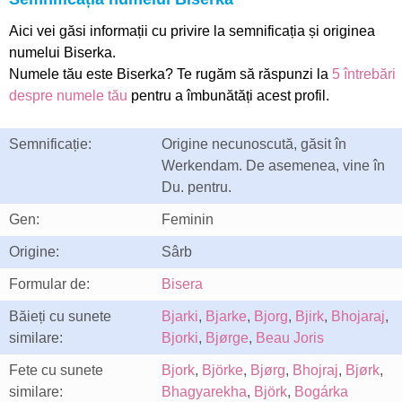
Aici vei găsi informații cu privire la semnificația și originea
numelui Biserka.
Numele tău este Biserka? Te rugăm să răspunzi la
5 întrebări
despre numele tău
pentru a îmbunătăți acest profil.
Semnificație:
Origine necunoscută, găsit în
Werkendam. De asemenea, vine în
Du. pentru.
Gen:
Feminin
Origine:
Sârb
Formular de:
Bisera
Băieți cu sunete
Bjarki
,
Bjarke
,
Bjorg
,
Bjirk
,
Bhojaraj
,
similare:
Bjorki
,
Bjørge
,
Beau Joris
Fete cu sunete
Bjork
,
Björke
,
Bjørg
,
Bhojraj
,
Bjørk
,
similare:
Bhagyarekha
,
Björk
,
Bogárka