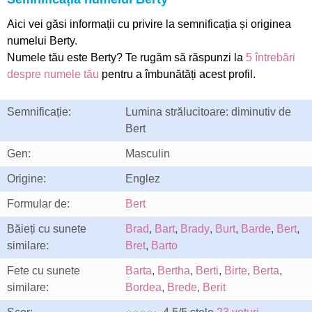
Aici vei găsi informații cu privire la semnificația și originea
numelui Berty.
Numele tău este Berty? Te rugăm să răspunzi la
5 întrebări
despre numele tău
pentru a îmbunătăți acest profil.
Semnificație:
Lumina strălucitoare: diminutiv de
Bert
Gen:
Masculin
Origine:
Englez
Formular de:
Bert
Băieți cu sunete
Brad
,
Bart
,
Brady
,
Burt
,
Barde
,
Bert
,
similare:
Bret
,
Barto
Fete cu sunete
Barta
,
Bertha
,
Berti
,
Birte
,
Berta
,
similare:
Bordea
,
Brede
,
Berit