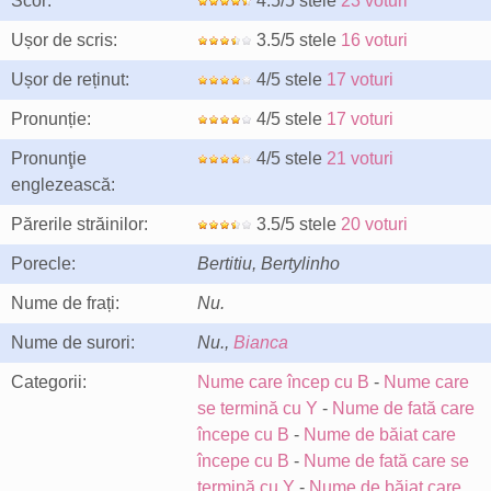
Scor:
4.5/5 stele
23 voturi
Ușor de scris:
3.5/5 stele
16 voturi
Ușor de reținut:
4/5 stele
17 voturi
Pronunție:
4/5 stele
17 voturi
Pronunţie
4/5 stele
21 voturi
englezească:
Părerile străinilor:
3.5/5 stele
20 voturi
Porecle:
Bertitiu, Bertylinho
Nume de frați:
Nu.
Nume de surori:
Nu.,
Bianca
Categorii:
Nume care încep cu B
-
Nume care
se termină cu Y
-
Nume de fată care
începe cu B
-
Nume de băiat care
începe cu B
-
Nume de fată care se
termină cu Y
-
Nume de băiat care