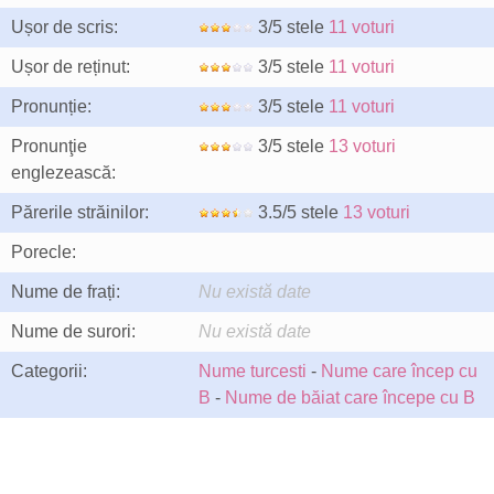
Ușor de scris:
3/5 stele
11 voturi
Ușor de reținut:
3/5 stele
11 voturi
Pronunție:
3/5 stele
11 voturi
Pronunţie
3/5 stele
13 voturi
englezească:
Părerile străinilor:
3.5/5 stele
13 voturi
Porecle:
Nume de frați:
Nu există date
Nume de surori:
Nu există date
Categorii:
Nume turcesti
-
Nume care încep cu
B
-
Nume de băiat care începe cu B