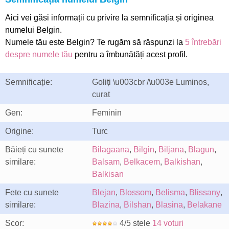
Aici vei găsi informații cu privire la semnificația și originea
numelui Belgin.
Numele tău este Belgin? Te rugăm să răspunzi la
5 întrebări
despre numele tău
pentru a îmbunătăți acest profil.
Semnificație:
Goliți \u003cbr /\u003e Luminos,
curat
Gen:
Feminin
Origine:
Turc
Băieți cu sunete
Bilagaana
,
Bilgin
,
Biljana
,
Blagun
,
similare:
Balsam
,
Belkacem
,
Balkishan
,
Balkisan
Fete cu sunete
Blejan
,
Blossom
,
Belisma
,
Blissany
,
similare:
Blazina
,
Bilshan
,
Blasina
,
Belakane
Scor:
4/5 stele
14 voturi