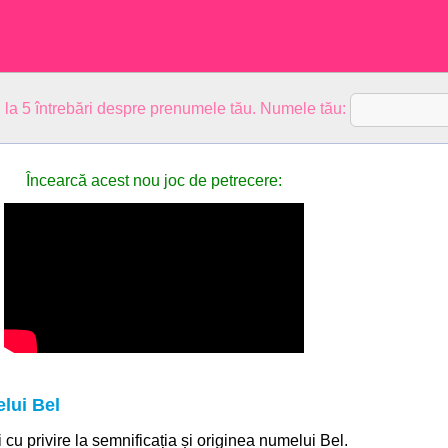
 la 5 întrebări despre prenumele tău. Numele tău:
Încearcă acest nou joc de petrecere:
lui Bel
i cu privire la semnificația și originea numelui Bel.