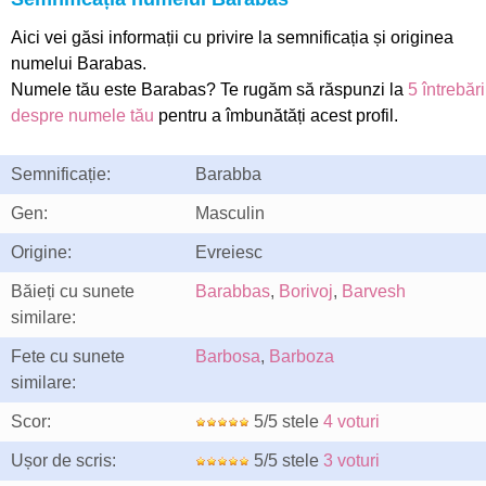
Aici vei găsi informații cu privire la semnificația și originea
numelui Barabas.
Numele tău este Barabas? Te rugăm să răspunzi la
5 întrebări
despre numele tău
pentru a îmbunătăți acest profil.
Semnificație:
Barabba
Gen:
Masculin
Origine:
Evreiesc
Băieți cu sunete
Barabbas
,
Borivoj
,
Barvesh
similare:
Fete cu sunete
Barbosa
,
Barboza
similare:
Scor:
5/5 stele
4 voturi
Ușor de scris:
5/5 stele
3 voturi