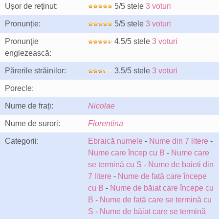
Ușor de reținut:
5/5 stele
3 voturi
Pronunție:
5/5 stele
3 voturi
Pronunţie
4.5/5 stele
3 voturi
englezească:
Părerile străinilor:
3.5/5 stele
3 voturi
Porecle:
Nume de frați:
Nicolae
Nume de surori:
Florentina
Categorii:
Ebraică numele
-
Nume din 7 litere
-
Nume care încep cu B
-
Nume care
se termină cu S
-
Nume de baieti din
7 litere
-
Nume de fată care începe
cu B
-
Nume de băiat care începe cu
B
-
Nume de fată care se termină cu
S
-
Nume de băiat care se termină