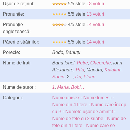
Ușor de reținut:
5/5 stele
13 voturi
Pronunție:
5/5 stele
13 voturi
Pronunţie
4/5 stele
14 voturi
englezească:
Părerile străinilor:
5/5 stele
14 voturi
Porecle:
Bodo, Bănuțu
Nume de frați:
Banu Ionel,
Petre
,
Gheorghe
, Ioan
Alexandre,
Rita
, Mandra,
Katalina
,
Sonia
, 2,
.
,
Da
,
Florin
Nume de surori:
1
,
Maria
,
Bobi
,
.
Categorii:
Nume unisex
-
Nume turcesti
-
Nume din 4 litere
-
Nume care încep
cu B
-
Numele ușor de amintit
-
Nume de fete cu 2 silabe
-
Nume de
fete din 4 litere
-
Nume care se