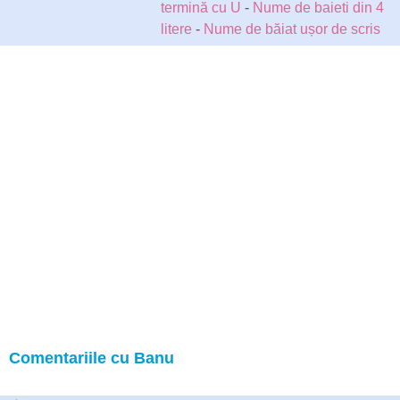
termină cu U
-
Nume de baieti din 4
litere
-
Nume de băiat ușor de scris
Comentariile cu Banu