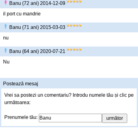
Banu (72 ani) 2014-12-09
il port cu mandrie
Banu (71 ani) 2015-03-03
nu
Banu (64 ani) 2020-07-21
Nu
Postează mesaj
Vrei sa postezi un comentariu? Introdu numele tău și clic pe
următoarea:
Prenumele tău: