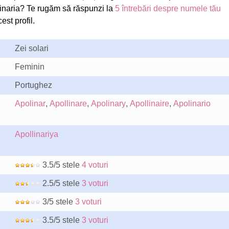
inaria? Te rugăm să răspunzi la
5 întrebări despre numele tău
est profil.
Zei solari
Feminin
Portughez
Apolinar
,
Apollinare
,
Apolinary
,
Apollinaire
,
Apolinario
Apollinariya
3.5/5 stele
4 voturi
2.5/5 stele
3 voturi
3/5 stele
3 voturi
3.5/5 stele
3 voturi