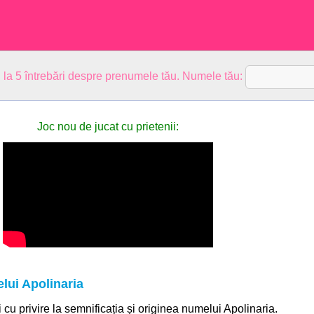
 la 5 întrebări despre prenumele tău. Numele tău:
Joc nou de jucat cu prietenii:
lui Apolinaria
i cu privire la semnificația și originea numelui Apolinaria.