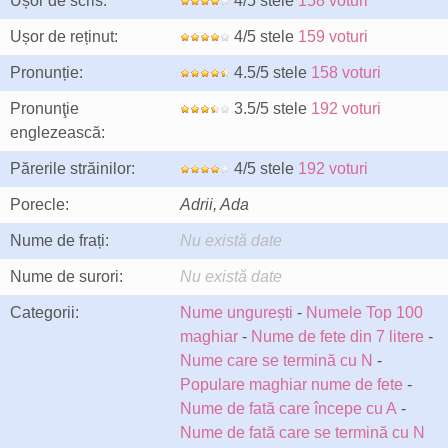
Ușor de scris:
4/5 stele
158 voturi
Ușor de reținut:
4/5 stele
159 voturi
Pronunție:
4.5/5 stele
158 voturi
Pronunţie
3.5/5 stele
192 voturi
englezească:
Părerile străinilor:
4/5 stele
192 voturi
Porecle:
Adrii, Ada
Nume de frați:
Nu există date
Nume de surori:
Nu există date
Categorii:
Nume ungurești
-
Numele Top 100
maghiar
-
Nume de fete din 7 litere
-
Nume care se termină cu N
-
Populare maghiar nume de fete
-
Nume de fată care începe cu A
-
Nume de fată care se termină cu N