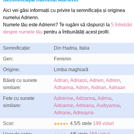
Aici vei găsi informații cu privire la semnificația și originea
numelui Adrienn.
Numele tău este Adrienn? Te rugăm să răspunzi la
5 întrebări
despre numele tău
pentru a îmbunătăți acest profil.
Semnificație:
Din Hadria, Italia
Gen:
Feminin
Origine:
Limba maghiară
Băieți cu sunete
Adrian
,
Adriano
,
Adrien
,
Adrion
,
similare:
Adharma
,
Adron
,
Aidrian
,
Adriaan
Fete cu sunete
Adrienne
,
Adrianna
,
Adrina
,
similare:
Adrianne
,
Adreana
,
Audryanna
,
Adriane
,
Adreayna
Scor:
4.5/5 stele
199 voturi