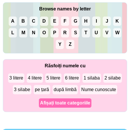
Browse names by letter
A
B
C
D
E
F
G
H
I
J
K
L
M
N
O
P
R
S
T
U
V
W
Y
Z
Răsfoiți numele cu
3 litere
4 litere
5 litere
6 litere
1 silaba
2 silabe
3 silabe
pe țară
după limbă
Nume cunoscute
Afișați toate categoriile