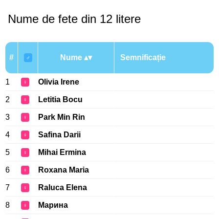
Nume de fete din 12 litere
#
Nume
Semnificație
♂
1
Olivia Irene
♀
2
Letitia Bocu
♀
3
Park Min Rin
♀
4
Safina Darii
♀
5
Mihai Ermina
♀
6
Roxana Maria
♀
7
Raluca Elena
♀
8
Марина
♀