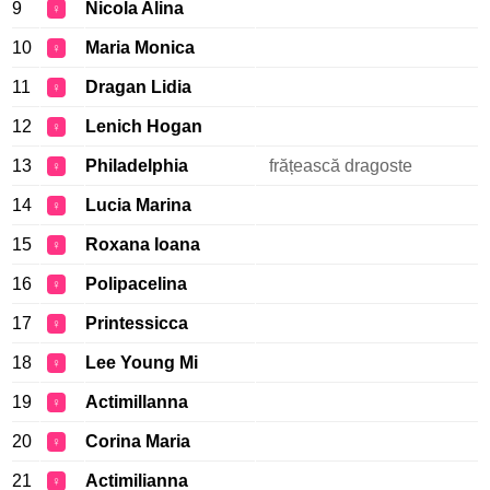
9
Nicola Alina
♀
10
Maria Monica
♀
11
Dragan Lidia
♀
12
Lenich Hogan
♀
13
Philadelphia
frățească dragoste
♀
14
Lucia Marina
♀
15
Roxana Ioana
♀
16
Polipacelina
♀
17
Printessicca
♀
18
Lee Young Mi
♀
19
Actimillanna
♀
20
Corina Maria
♀
21
Actimilianna
♀