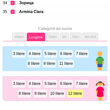
34
Зорица
♀
35
Armina Clara
♀
Categorii de nume
Alfabet
Lungime
Silabe
ţări
Talen
Mai Mult
3 litere
4 litere
5 litere
6 litere
7 litere
8 litere
9 litere
11 litere
3 litere
4 litere
5 litere
6 litere
7 litere
8 litere
9 litere
10 litere
12 litere