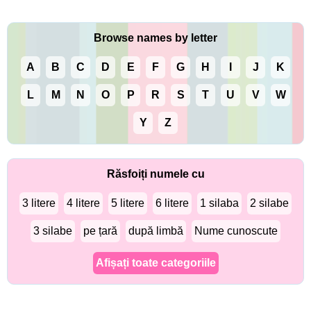
Browse names by letter
A
B
C
D
E
F
G
H
I
J
K
L
M
N
O
P
R
S
T
U
V
W
Y
Z
Răsfoiți numele cu
3 litere
4 litere
5 litere
6 litere
1 silaba
2 silabe
3 silabe
pe țară
după limbă
Nume cunoscute
Afișați toate categoriile