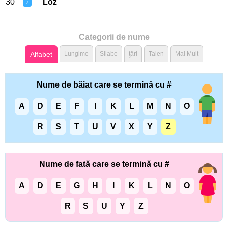
30
Loz
♂
Categorii de nume
Alfabet
Lungime
Silabe
ţări
Talen
Mai Mult
Nume de băiat care se termină cu #
A
D
E
F
I
K
L
M
N
O
R
S
T
U
V
X
Y
Z
Nume de fată care se termină cu #
A
D
E
G
H
I
K
L
N
O
R
S
U
Y
Z