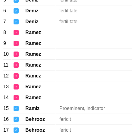
♂
6
Deniz
fertilitate
♂
7
Deniz
fertilitate
♂
8
Ramez
♀
9
Ramez
♀
10
Ramez
♀
11
Ramez
♀
12
Ramez
♀
13
Ramez
♀
14
Ramez
♀
15
Ramiz
Proeminent, indicator
♂
16
Behrooz
fericit
♂
17
Behrooz
fericit
♂