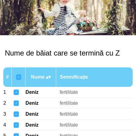
Nume de băiat care se termină cu Z
#
Nume
Semnificație
♂
1
Deniz
fertilitate
♂
2
Deniz
fertilitate
♂
3
Deniz
fertilitate
♂
4
Deniz
fertilitate
♂
5
Deniz
fertilitate