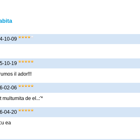
abita
14-10-09
15-10-19
umos il ador!!!
16-02-06
 multumita de el..:'*
16-04-20
 cu ea