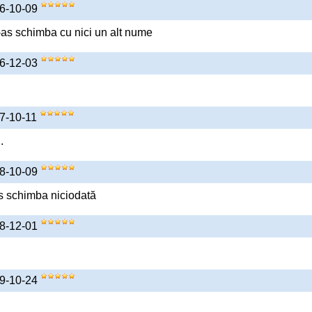
16-10-09
l-as schimba cu nici un alt nume
16-12-03
17-10-11
.
18-10-09
as schimba niciodată
18-12-01
19-10-24