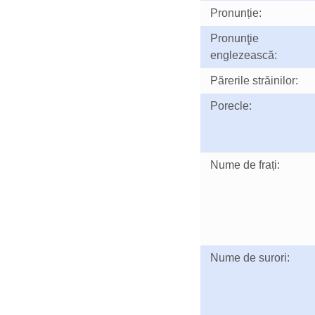
Pronunție:
Pronunţie
englezească:
Părerile străinilor:
Porecle:
Nume de frați:
Nume de surori: