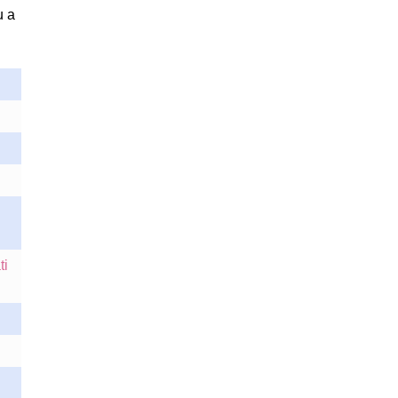
u a
ti