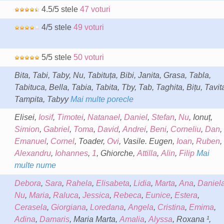
4.5/5 stele
47 voturi
4/5 stele
49 voturi
5/5 stele
50 voturi
Bita, Tabi, Taby, Nu, Tabituța, Bibi, Janita, Grasa, Tabla,
Tabituca, Bella, Tabia, Tabita, Tby, Tab, Taghita, Bițu, Tavit
Tampita, Tabyy
Mai multe porecle
Elisei,
Iosif
,
Timotei
,
Natanael
,
Daniel
,
Stefan
,
Nu
, Ionuț,
Simion
,
Gabriel
,
Toma
,
David
,
Andrei
,
Beni
,
Corneliu
,
Dan
,
Emanuel
,
Cornel
, Toader,
Ovi
, Vasile. Eugen,
Ioan
,
Ruben
,
Alexandru
,
Iohannes
,
1
, Ghiorche,
Attilla
,
Alin
,
Filip
Mai
multe nume
Debora
,
Sara
,
Rahela
,
Elisabeta
,
Lidia
,
Marta
,
Ana
,
Daniel
Nu
,
Maria
,
Raluca
,
Jessica
,
Rebeca
,
Eunice
,
Estera
,
Cerasela
,
Giorgiana
,
Loredana
,
Angela
,
Cristina
,
Emima
,
Adina
,
Damaris
, Maria Marta,
Amalia
,
Alyssa
, Roxana ¹,