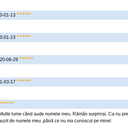
20-01-13
20-01-13
020-06-29
21-03-17
t. Multe lume când aude numele meu. Rămân surprinși. Ca nu pr
 a auzit de numele meu ,până ce nu ma cunoscut pe mine!