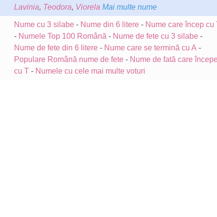
Lavinia
,
Teodora
,
Viorela
Mai multe nume
Nume cu 3 silabe
-
Nume din 6 litere
-
Nume care încep cu 
-
Numele Top 100 Română
-
Nume de fete cu 3 silabe
-
Nume de fete din 6 litere
-
Nume care se termină cu A
-
Populare Română nume de fete
-
Nume de fată care încep
cu T
-
Numele cu cele mai multe voturi