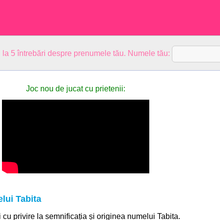
 la 5 întrebări despre prenumele tău. Numele tău:
Joc nou de jucat cu prietenii:
lui Tabita
i cu privire la semnificația și originea numelui Tabita.