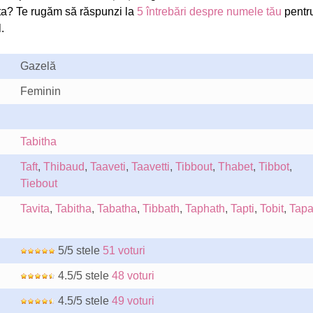
ta? Te rugăm să răspunzi la
5 întrebări despre numele tău
pentr
.
Gazelă
Feminin
Tabitha
Taft
,
Thibaud
,
Taaveti
,
Taavetti
,
Tibbout
,
Thabet
,
Tibbot
,
Tiebout
Tavita
,
Tabitha
,
Tabatha
,
Tibbath
,
Taphath
,
Tapti
,
Tobit
,
Tapa
5/5 stele
51 voturi
4.5/5 stele
48 voturi
4.5/5 stele
49 voturi