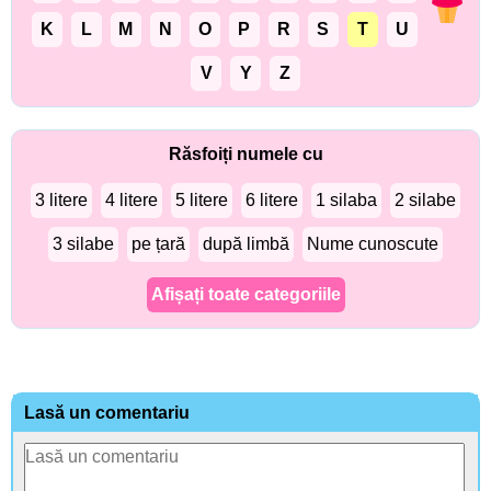
K
L
M
N
O
P
R
S
T
U
V
Y
Z
Răsfoiți numele cu
3 litere
4 litere
5 litere
6 litere
1 silaba
2 silabe
3 silabe
pe țară
după limbă
Nume cunoscute
Afișați toate categoriile
Lasă un comentariu