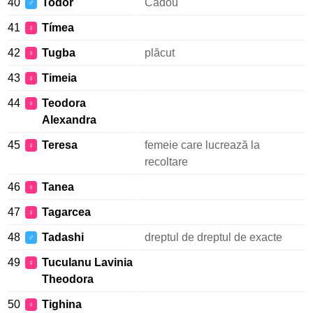
40
Todor
Cadou
♂
41
Tímea
♀
42
Tugba
plăcut
♀
43
Timeia
♀
44
Teodora
♀
Alexandra
45
Teresa
femeie care lucrează la
♀
recoltare
46
Tanea
♀
47
Tagarcea
♀
48
Tadashi
dreptul de dreptul de exacte
♂
49
Tuculanu Lavinia
♀
Theodora
50
Tighina
♀