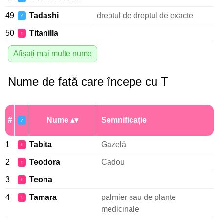
49
Tadashi
dreptul de dreptul de exacte
♂
50
Titanilla
♀
Afișați mai multe nume
Nume de fată care începe cu T
#
Nume
Semnificație
♂
1
Tabita
Gazelă
♀
2
Teodora
Cadou
♀
3
Teona
♀
4
Tamara
palmier sau de plante
♀
medicinale