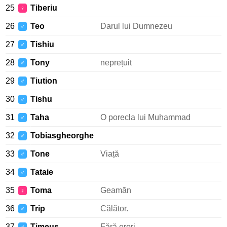
25
Tiberiu
♀
26
Teo
Darul lui Dumnezeu
♂
27
Tishiu
♂
28
Tony
neprețuit
♂
29
Tiution
♂
30
Tishu
♂
31
Taha
O porecla lui Muhammad
♂
32
Tobiasgheorghe
♂
33
Tone
Viață
♂
34
Tataie
♂
35
Toma
Geamăn
♀
36
Trip
Călător.
♂
37
Timeus
Fără erori