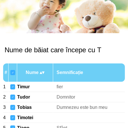
Nume de băiat care începe cu T
#
Nume
Semnificație
♂
1
Timur
fier
♂
2
Tudor
Domnitor
♂
3
Tobias
Dumnezeu este bun meu
♂
4
Timotei
♂
5
Tiago
Sfânt