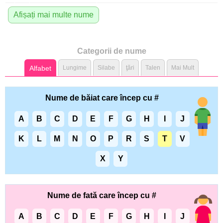
Afișați mai multe nume
Categorii de nume
Alfabet
Lungime
Silabe
ţări
Talen
Mai Mult
Nume de băiat care încep cu #
A
B
C
D
E
F
G
H
I
J
K
L
M
N
O
P
R
S
T
V
X
Y
Nume de fată care încep cu #
A
B
C
D
E
F
G
H
I
J