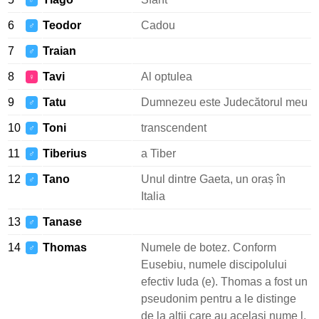
♂
6
Teodor
Cadou
♂
7
Traian
♂
8
Tavi
Al optulea
♀
9
Tatu
Dumnezeu este Judecătorul meu
♂
10
Toni
transcendent
♂
11
Tiberius
a Tiber
♂
12
Tano
Unul dintre Gaeta, un oraș în
♂
Italia
13
Tanase
♂
14
Thomas
Numele de botez. Conform
♂
Eusebiu, numele discipolului
efectiv Iuda (e). Thomas a fost un
pseudonim pentru a le distinge
de la alții care au același nume l.