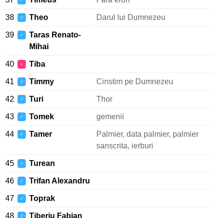
♂
38
Theo
Darul lui Dumnezeu
♂
39
Taras Renato-
♂
Mihai
40
Tiba
♀
41
Timmy
Cinstim pe Dumnezeu
♂
42
Turi
Thor
♂
43
Tomek
gemenii
♂
44
Tamer
Palmier, data palmier, palmier
♂
sanscrita, ierburi
45
Turean
♂
46
Trifan Alexandru
♂
47
Toprak
♂
48
Tiberiu Fabian
♂