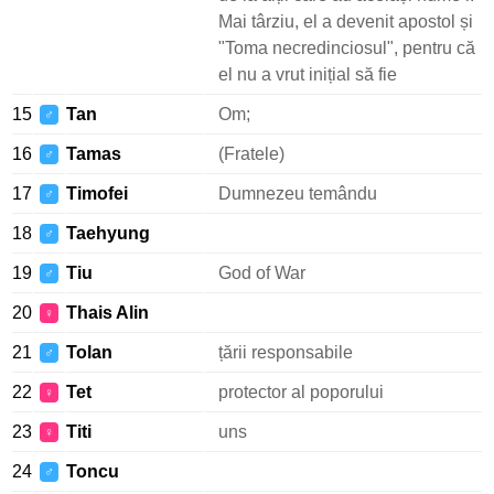
Mai târziu, el a devenit apostol și
"Toma necredinciosul", pentru că
el nu a vrut inițial să fie
15
Tan
Om;
♂
16
Tamas
(Fratele)
♂
17
Timofei
Dumnezeu temându
♂
18
Taehyung
♂
19
Tiu
God of War
♂
20
Thais Alin
♀
21
Tolan
țării responsabile
♂
22
Tet
protector al poporului
♀
23
Titi
uns
♀
24
Toncu
♂