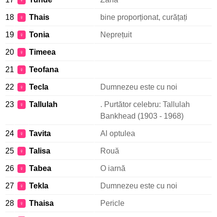
♀
18
Thais
bine proporționat, curățați
♀
19
Tonia
Neprețuit
♀
20
Timeea
♀
21
Teofana
♀
22
Tecla
Dumnezeu este cu noi
♀
23
Tallulah
. Purtător celebru: Tallulah
♀
Bankhead (1903 - 1968)
24
Tavita
Al optulea
♀
25
Talisa
Rouă
♀
26
Tabea
O iarnă
♀
27
Tekla
Dumnezeu este cu noi
♀
28
Thaisa
Pericle
♀