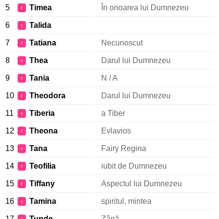
5
Timea
În onoarea lui Dumnezeu
♀
6
Talida
♀
7
Tatiana
Necunoscut
♀
8
Thea
Darul lui Dumnezeu
♀
9
Tania
N / A
♀
10
Theodora
Darul lui Dumnezeu
♀
11
Tiberia
a Tiber
♀
12
Theona
Evlavios
♀
13
Tana
Fairy Regina
♀
14
Teofilia
iubit de Dumnezeu
♀
15
Tiffany
Aspectul lui Dumnezeu
♀
16
Tamina
spiritul, mintea
♀
17
Tunde
Zână