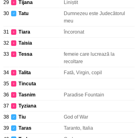
29
Tijana
Liniștit
♀
30
Tatu
Dumnezeu este Judecătorul
♂
meu
31
Tiara
încoronat
♀
32
Taisia
♀
33
Tessa
femeie care lucrează la
♀
recoltare
34
Talita
Fată, Virgin, copil
♀
35
Tincuta
♀
36
Tasnim
Paradise Fountain
♀
37
Tyziana
♀
38
Tiu
God of War
♂
39
Taras
Taranto, Italia
♂