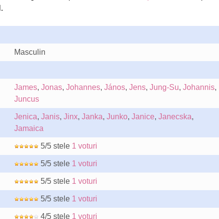
.
Masculin
James
,
Jonas
,
Johannes
,
János
,
Jens
,
Jung-Su
,
Johannis
,
Juncus
Jenica
,
Janis
,
Jinx
,
Janka
,
Junko
,
Janice
,
Janecska
,
Jamaica
5/5 stele
1 voturi
5/5 stele
1 voturi
5/5 stele
1 voturi
5/5 stele
1 voturi
4/5 stele
1 voturi