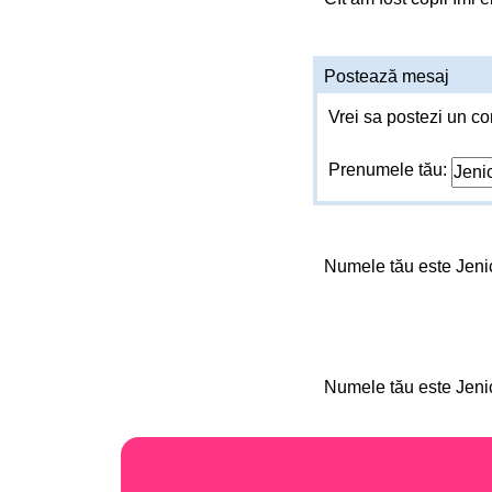
Postează mesaj
Vrei sa postezi un co
Prenumele tău:
Numele tău este Jen
Numele tău este Jen