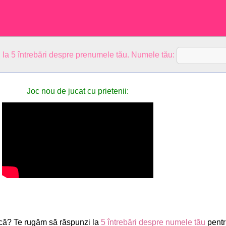
 la 5 întrebări despre prenumele tău. Numele tău:
Joc nou de jucat cu prietenii:
că? Te rugăm să răspunzi la
5 întrebări despre numele tău
pentr