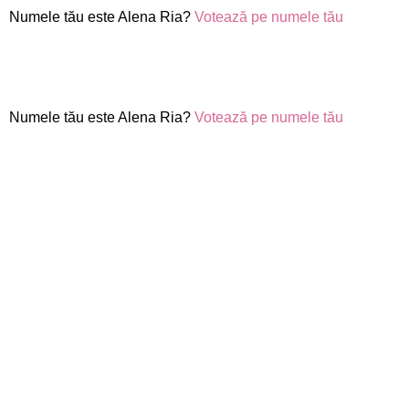
Numele tău este Alena Ria?
Votează pe numele tău
Numele tău este Alena Ria?
Votează pe numele tău