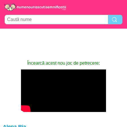
Încearcă acest nou joc de petrecere:
Alena Ria