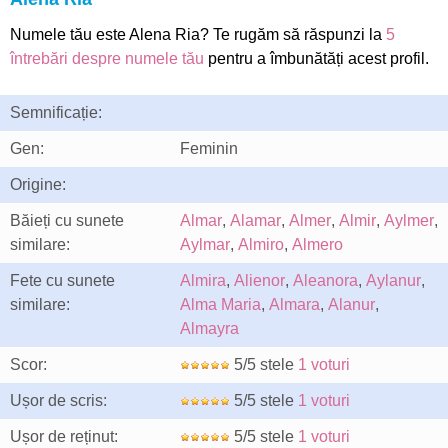
Numele tău este Alena Ria? Te rugăm să răspunzi la
5
întrebări despre numele tău
pentru a îmbunătăți acest profil.
Semnificație:
Gen:
Feminin
Origine:
Băieți cu sunete
Almar
,
Alamar
,
Almer
,
Almir
,
Aylmer
,
similare:
Aylmar
,
Almiro
,
Almero
Fete cu sunete
Almira
,
Alienor
,
Aleanora
,
Aylanur
,
similare:
Alma Maria
,
Almara
,
Alanur
,
Almayra
Scor:
5/5 stele
1 voturi
Ușor de scris:
5/5 stele
1 voturi
Ușor de reținut:
5/5 stele
1 voturi