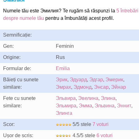
Numele tău este Эмилия? Te rugăm să răspunzi la
5 întrebări
despre numele tău
pentru a îmbunătăți acest profil.
Semnificație:
Gen:
Feminin
Origine:
Rus
Formular de:
Emilia
Băieți cu sunete
Эрик
,
Эдуард
,
Эдгар
,
Эмерик
,
similare:
Эмрах
,
Эдмонд
,
Энсар
,
Эйнар
Fete cu sunete
Эльвира
,
Эвелина
,
Элина
,
similare:
Эльмира
,
Эмма
,
Эльвина
,
Эннит
,
Элинга
Scor:
5/5 stele
7 voturi
Ușor de scris:
4.5/5 stele
6 voturi