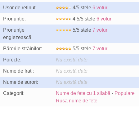
Ușor de reținut:
4/5 stele
6 voturi
Pronunție:
4.5/5 stele
6 voturi
Pronunţie
5/5 stele
7 voturi
englezească:
Părerile străinilor:
5/5 stele
7 voturi
Porecle:
Nu există date
Nume de frați:
Nu există date
Nume de surori:
Nu există date
Categorii:
Nume de fete cu 1 silabă
-
Populare
Rusă nume de fete