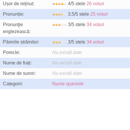
Ușor de reținut:
4/5 stele
26 voturi
Pronunție:
3.5/5 stele
25 voturi
Pronunţie
3/5 stele
34 voturi
englezească:
Părerile străinilor:
3/5 stele
34 voturi
Porecle:
Nu există date
Nume de frați:
Nu există date
Nume de surori:
Nu există date
Categorii:
Nume spaniole