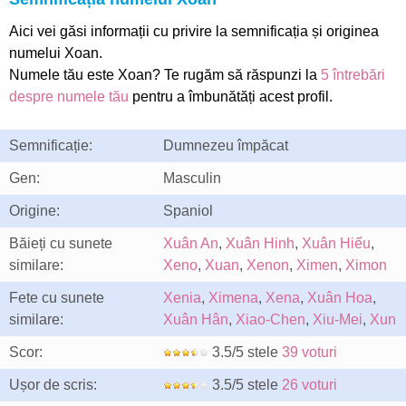
Aici vei găsi informații cu privire la semnificația și originea
numelui Xoan.
Numele tău este Xoan? Te rugăm să răspunzi la
5 întrebări
despre numele tău
pentru a îmbunătăți acest profil.
Semnificație:
Dumnezeu împăcat
Gen:
Masculin
Origine:
Spaniol
Băieți cu sunete
Xuân An
,
Xuân Hinh
,
Xuân Hiếu
,
similare:
Xeno
,
Xuan
,
Xenon
,
Ximen
,
Ximon
Fete cu sunete
Xenia
,
Ximena
,
Xena
,
Xuân Hoa
,
similare:
Xuân Hân
,
Xiao-Chen
,
Xiu-Mei
,
Xun
Scor:
3.5/5 stele
39 voturi
Ușor de scris:
3.5/5 stele
26 voturi