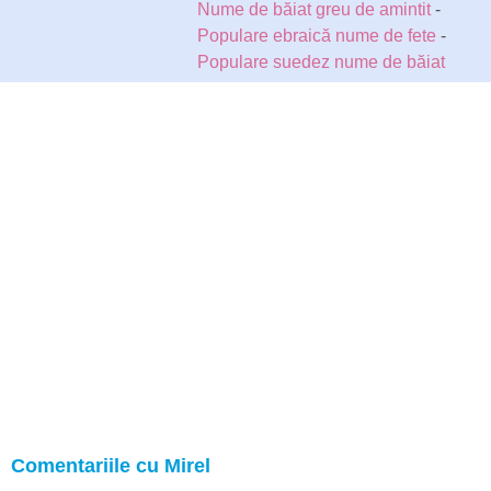
Nume de băiat greu de amintit
-
Populare ebraică nume de fete
-
Populare suedez nume de băiat
Comentariile cu Mirel