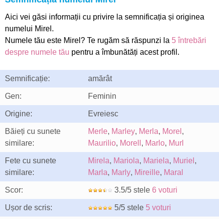
Aici vei găsi informații cu privire la semnificația și originea
numelui Mirel.
Numele tău este Mirel? Te rugăm să răspunzi la
5 întrebări
despre numele tău
pentru a îmbunătăți acest profil.
Semnificație:
amărât
Gen:
Feminin
Origine:
Evreiesc
Băieți cu sunete
Merle
,
Marley
,
Merla
,
Morel
,
similare:
Maurilio
,
Morell
,
Marlo
,
Murl
Fete cu sunete
Mirela
,
Mariola
,
Mariela
,
Muriel
,
similare:
Marla
,
Marly
,
Mireille
,
Maral
Scor:
3.5/5 stele
6 voturi
Ușor de scris:
5/5 stele
5 voturi