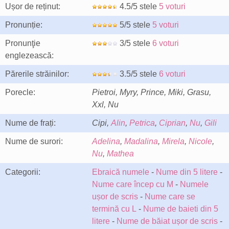
Ușor de reținut:
4.5/5 stele
5 voturi
Pronunție:
5/5 stele
5 voturi
Pronunţie
3/5 stele
6 voturi
englezească:
Părerile străinilor:
3.5/5 stele
6 voturi
Porecle:
Pietroi, Myry, Prince, Miki, Grasu,
Xxl, Nu
Nume de frați:
Cipi,
Alin
,
Petrica
,
Ciprian
,
Nu
,
Gili
Nume de surori:
Adelina
,
Madalina
,
Mirela
,
Nicole
,
Nu
,
Mathea
Categorii:
Ebraică numele
-
Nume din 5 litere
-
Nume care încep cu M
-
Numele
ușor de scris
-
Nume care se
termină cu L
-
Nume de baieti din 5
litere
-
Nume de băiat ușor de scris
-