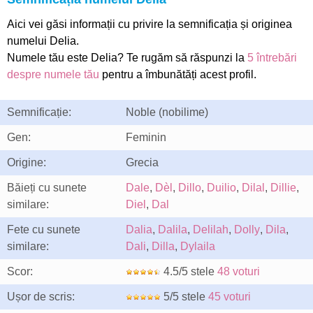
Aici vei găsi informații cu privire la semnificația și originea
numelui Delia.
Numele tău este Delia? Te rugăm să răspunzi la
5 întrebări
despre numele tău
pentru a îmbunătăți acest profil.
Semnificație:
Noble (nobilime)
Gen:
Feminin
Origine:
Grecia
Băieți cu sunete
Dale
,
Dèl
,
Dillo
,
Duilio
,
Dilal
,
Dillie
,
similare:
Diel
,
Dal
Fete cu sunete
Dalia
,
Dalila
,
Delilah
,
Dolly
,
Dila
,
similare:
Dali
,
Dilla
,
Dylaila
Scor:
4.5/5 stele
48 voturi
Ușor de scris:
5/5 stele
45 voturi