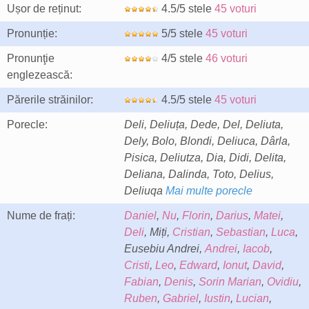
Ușor de reținut:
4.5/5 stele
45 voturi
Pronunție:
5/5 stele
45 voturi
Pronunţie
4/5 stele
46 voturi
englezească:
Părerile străinilor:
4.5/5 stele
45 voturi
Porecle:
Deli, Deliuța, Dede, Del, Deliuta,
Dely, Bolo, Blondi, Deliuca, Dârla,
Pisica, Deliutza, Dia, Didi, Delita,
Deliana, Dalinda, Toto, Delius,
Deliuqa
Mai multe porecle
Nume de frați:
Daniel
,
Nu
,
Florin
,
Darius
,
Matei
,
Deli
, Miți,
Cristian
,
Sebastian
,
Luca
,
Eusebiu Andrei,
Andrei
,
Iacob
,
Cristi
,
Leo
,
Edward
,
Ionut
,
David
,
Fabian
,
Denis
,
Sorin Marian
,
Ovidiu
,
Ruben
,
Gabriel
,
Iustin
,
Lucian
,