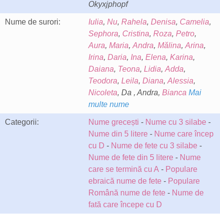
Okyxjphopf
Nume de surori:
Iulia
,
Nu
,
Rahela
,
Denisa
,
Camelia
,
Sephora
,
Cristina
,
Roza
,
Petro
,
Aura
,
Maria
,
Andra
,
Mălina
,
Arina
,
Irina
,
Daria
,
Ina
,
Elena
,
Karina
,
Daiana
,
Teona
,
Lidia
,
Adda
,
Teodora
,
Leila
,
Diana
,
Alessia
,
Nicoleta
, Da , Andra,
Bianca
Mai
multe nume
Categorii:
Nume grecești
-
Nume cu 3 silabe
-
Nume din 5 litere
-
Nume care încep
cu D
-
Nume de fete cu 3 silabe
-
Nume de fete din 5 litere
-
Nume
care se termină cu A
-
Populare
ebraică nume de fete
-
Populare
Română nume de fete
-
Nume de
fată care începe cu D