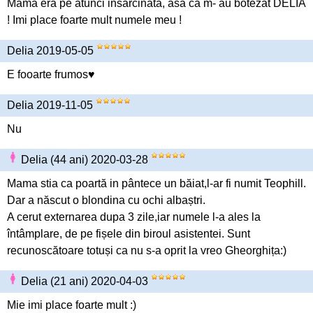
Mama era pe atunci insarcinata, asa ca m- au botezat DELIA
! Imi place foarte mult numele meu !
Delia 2019-05-05
E fooarte frumos♥️
Delia 2019-11-05
Nu
Delia (44 ani) 2020-03-28
Mama stia ca poartă in pântece un băiat,l-ar fi numit Teophill.
Dar a născut o blondina cu ochi albaștri.
A cerut externarea dupa 3 zile,iar numele l-a ales la
întâmplare, de pe fișele din biroul asistentei. Sunt
recunoscătoare totuși ca nu s-a oprit la vreo Gheorghița:)
Delia (21 ani) 2020-04-03
Mie imi place foarte mult :)