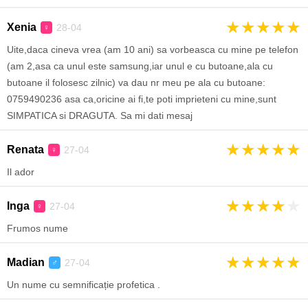
★
★
★
★
★
Xenia
28-04
♀
Uite,daca cineva vrea (am 10 ani) sa vorbeasca cu mine pe telefon
(am 2,asa ca unul este samsung,iar unul e cu butoane,ala cu
butoane il folosesc zilnic) va dau nr meu pe ala cu butoane:
0759490236 asa ca,oricine ai fi,te poti imprieteni cu mine,sunt
SIMPATICA si DRAGUTA. Sa mi dati mesaj
★
★
★
★
★
Renata
27-04
♀
Il ador
★
★
★
★
★
Inga
27-04
♀
Frumos nume
★
★
★
★
★
Madian
27-04
♂
Un nume cu semnificație profetica .