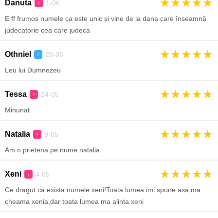
★
★
★
★
★
Danuta
1-06
♀
E ff frumos numele ca este unic și vine de la dana care înseamnă
judecatorie cea care judeca
★
★
★
★
★
Othniel
28-05
♂
Leu lui Dumnezeu
★
★
★
★
★
Tessa
24-05
♀
Minunat
★
★
★
★
★
Natalia
9-05
♀
Am o prietena pe nume natalia
★
★
★
★
★
Xeni
4-05
♀
Ce dragut ca exista numele xeni!Toata lumea imi spune asa,ma
cheama xenia,dar toata lumea ma alinta xeni