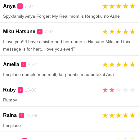
★
★
★
★
★
Anya
7-07
♀
Spyxfamily Anya Forger: My Real mom is Rengoku no Ashe
★
★
★
★
★
Miku Hatsune
7-07
♀
I love you!!!I have a sister and her name is Hatsune Miki,and this
message is for her:,,i love you ever!"
★
★
★
★
★
Amelia
5-07
♀
Imi place numele meu mult,dar parintii m au botezat Ana.
★
★
★
★
★
Ruby
18-06
♀
Rumby
★
★
★
★
★
Raina
15-06
♀
Imi place