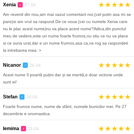
★
★
★
★
★
Xenia
27-04
♀
Am revenit din nou,am mai vazut comentarii noi,(cel putin asa mi se
pare)si am vrut sa raspund.De ce voua (cei cu numele Xenia care
nu le plac acest nume)nu va place acest nume?Adica,din punctul
meu de vedere,este un nume foarte frumos,nu stiu ce nu va place
si ce suna urat,dar e un nume frumos,asa ca,va rog sa raspundeti
la intrebarea mea :>
★
★
★
★
★
Nicanor
26-04
♂
Acest nume îl poartă puțini dar și se merită,e doar victorie unde
sunt ei!
★
★
★
★
★
Stefan
26-04
♂
Foarte frumos nume, nume de sfânt, numele bunicilor mei. Pe 27
decembrie e onomastica.
★
★
★
★
★
Iemima
25-04
♀