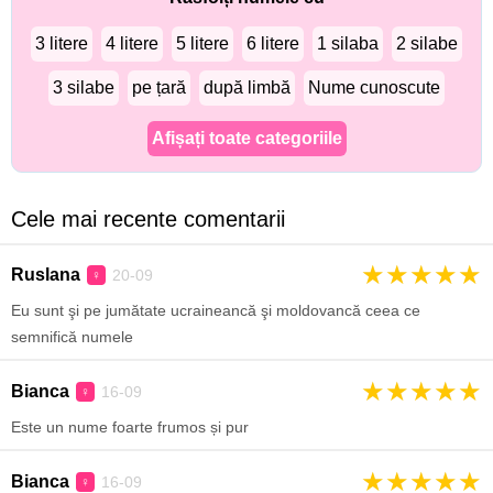
3 litere
4 litere
5 litere
6 litere
1 silaba
2 silabe
3 silabe
pe țară
după limbă
Nume cunoscute
Afișați toate categoriile
Cele mai recente comentarii
★
★
★
★
★
Ruslana
20-09
♀
Eu sunt şi pe jumătate ucraineancă şi moldovancă ceea ce
semnifică numele
★
★
★
★
★
Bianca
16-09
♀
Este un nume foarte frumos și pur
★
★
★
★
★
Bianca
16-09
♀