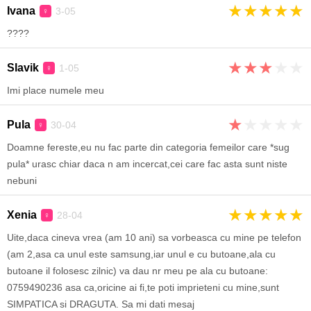
★
★
★
★
★
Ivana
3-05
♀
????
★
★
★
★
★
Slavik
1-05
♀
Imi place numele meu
★
★
★
★
★
Pula
30-04
♀
Doamne fereste,eu nu fac parte din categoria femeilor care *sug
pula* urasc chiar daca n am incercat,cei care fac asta sunt niste
nebuni
★
★
★
★
★
Xenia
28-04
♀
Uite,daca cineva vrea (am 10 ani) sa vorbeasca cu mine pe telefon
(am 2,asa ca unul este samsung,iar unul e cu butoane,ala cu
butoane il folosesc zilnic) va dau nr meu pe ala cu butoane:
0759490236 asa ca,oricine ai fi,te poti imprieteni cu mine,sunt
SIMPATICA si DRAGUTA. Sa mi dati mesaj