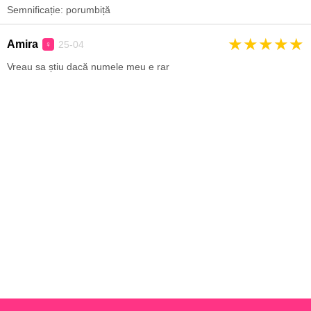
Semnificație: porumbiță
★
★
★
★
★
Amira
25-04
♀
Vreau sa știu dacă numele meu e rar