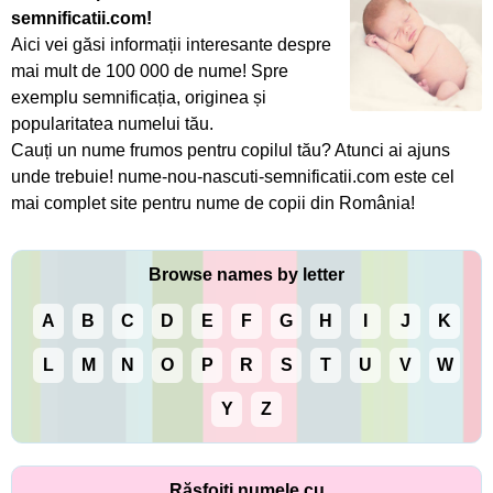
semnificatii.com!
Aici vei găsi informații interesante despre
mai mult de 100 000 de nume! Spre
exemplu semnificația, originea și
popularitatea numelui tău.
Cauți un nume frumos pentru copilul tău? Atunci ai ajuns
unde trebuie! nume-nou-nascuti-semnificatii.com este cel
mai complet site pentru nume de copii din România!
Browse names by letter
A
B
C
D
E
F
G
H
I
J
K
L
M
N
O
P
R
S
T
U
V
W
Y
Z
Răsfoiți numele cu