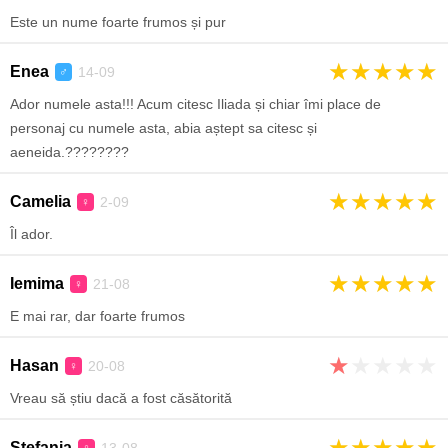
Este un nume foarte frumos și pur
★
★
★
★
★
Enea
14-09
♂
Ador numele asta!!! Acum citesc Iliada și chiar îmi place de
personaj cu numele asta, abia aștept sa citesc și
aeneida.????????
★
★
★
★
★
Camelia
2-09
♀
Îl ador.
★
★
★
★
★
Iemima
21-08
♀
E mai rar, dar foarte frumos
★
★
★
★
★
Hasan
20-08
♀
Vreau să știu dacă a fost căsătorită
★
★
★
★
★
Stefania