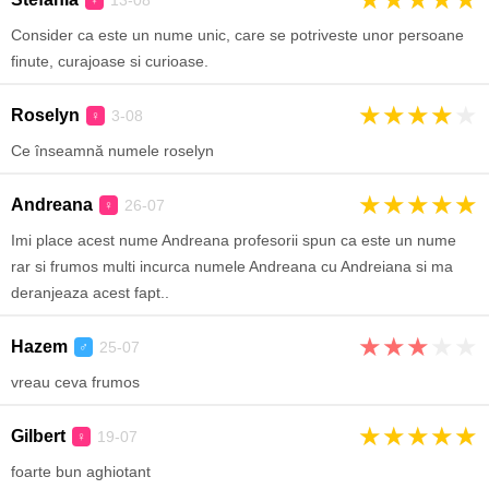
13-08
♀
Consider ca este un nume unic, care se potriveste unor persoane
finute, curajoase si curioase.
★
★
★
★
★
Roselyn
3-08
♀
Ce înseamnă numele roselyn
★
★
★
★
★
Andreana
26-07
♀
Imi place acest nume Andreana profesorii spun ca este un nume
rar si frumos multi incurca numele Andreana cu Andreiana si ma
deranjeaza acest fapt..
★
★
★
★
★
Hazem
25-07
♂
vreau ceva frumos
★
★
★
★
★
Gilbert
19-07
♀
foarte bun aghiotant