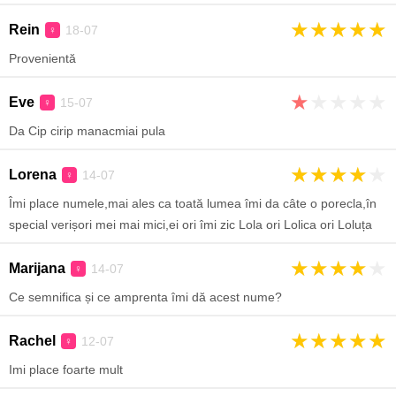
★
★
★
★
★
Rein
18-07
♀
Provenientă
★
★
★
★
★
Eve
15-07
♀
Da Cip cirip manacmiai pula
★
★
★
★
★
Lorena
14-07
♀
Îmi place numele,mai ales ca toată lumea îmi da câte o porecla,în
special verișori mei mai mici,ei ori îmi zic Lola ori Lolica ori Loluța
★
★
★
★
★
Marijana
14-07
♀
Ce semnifica și ce amprenta îmi dă acest nume?
★
★
★
★
★
Rachel
12-07
♀
Imi place foarte mult