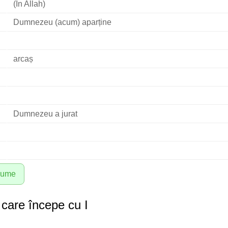
(În Allah)
Dumnezeu (acum) aparține
arcaș
Dumnezeu a jurat
 nume
care începe cu I