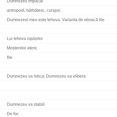
Dumnezeu împăcat
antropoid, bărbătesc, curajos
Dumnezeul meu este Iehova. Varianta de ebraică Ilie
Lui Iehova ispășitor
Moștenitor atent,
Ilie
Dumnezeu va ridica; Dumnezeu va elibera
Dumnezeu va stabili
De foc