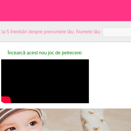
 la 5 întrebări despre prenumele tău. Numele tău:
Încearcă acest nou joc de petrecere: