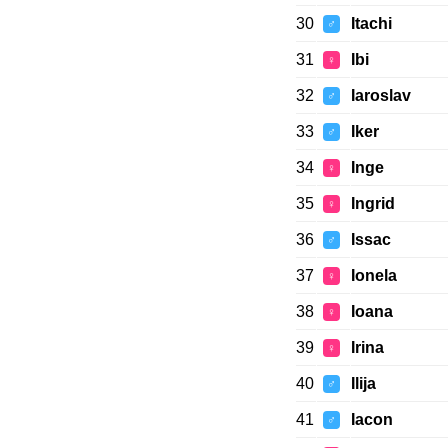
30
Itachi
♂
31
Ibi
♀
32
Iaroslav
♂
33
Iker
♂
34
Inge
♀
35
Ingrid
♀
36
Issac
♂
37
Ionela
♀
38
Ioana
♀
39
Irina
♀
40
Ilija
♂
41
Iacon
♂