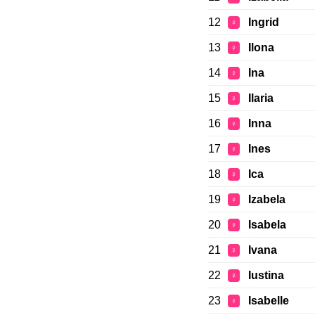
12
Ingrid
♀
13
Ilona
♀
14
Ina
♀
15
Ilaria
♀
16
Inna
♀
17
Ines
♀
18
Ica
♀
19
Izabela
♀
20
Isabela
♀
21
Ivana
♀
22
Iustina
♀
23
Isabelle
♀