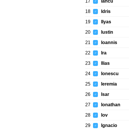
17
Iancu
♂
18
Idris
♂
19
Ilyas
♂
20
Iustin
♂
21
Ioannis
♂
22
Ira
♂
23
Ilias
♂
24
Ionescu
♂
25
Ieremia
♂
26
Isar
♂
27
Ionathan
♂
28
Iov
♂
29
Ignacio
♂