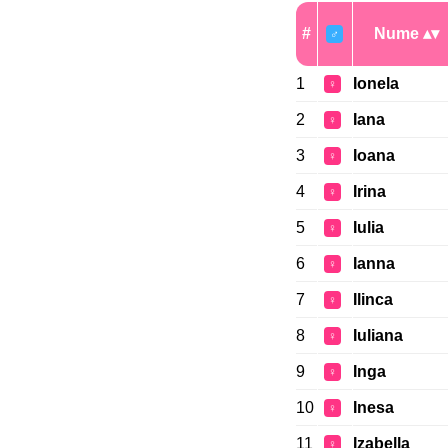
#
Nume
♂
1
Ionela
♀
2
Iana
♀
3
Ioana
♀
4
Irina
♀
5
Iulia
♀
6
Ianna
♀
7
Ilinca
♀
8
Iuliana
♀
9
Inga
♀
10
Inesa
♀
11
Izabella
♀