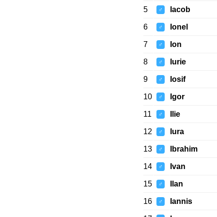
5
Iacob
♂
6
Ionel
♂
7
Ion
♂
8
Iurie
♂
9
Iosif
♂
10
Igor
♂
11
Ilie
♂
12
Iura
♂
13
Ibrahim
♂
14
Ivan
♂
15
Ilan
♂
16
Iannis
♂