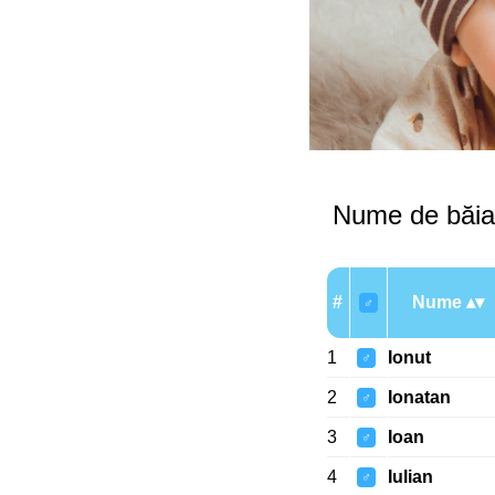
Nume de băiat
#
Nume
♂
1
Ionut
♂
2
Ionatan
♂
3
Ioan
♂
4
Iulian
♂