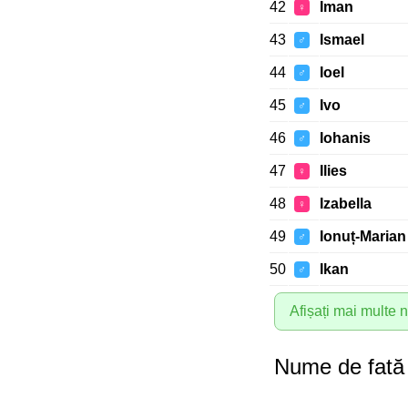
42
Iman
♀
43
Ismael
♂
44
Ioel
♂
45
Ivo
♂
46
Iohanis
♂
47
Ilies
♀
48
Izabella
♀
49
Ionuț-Marian
♂
50
Ikan
♂
Afișați mai multe
Nume de fată 