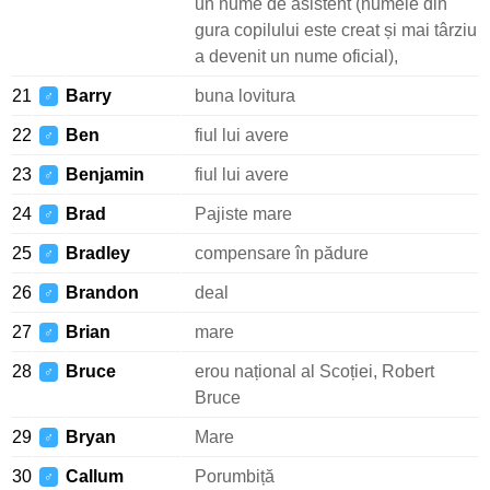
un nume de asistent (numele din
gura copilului este creat și mai târziu
a devenit un nume oficial),
21
Barry
buna lovitura
♂
22
Ben
fiul lui avere
♂
23
Benjamin
fiul lui avere
♂
24
Brad
Pajiste mare
♂
25
Bradley
compensare în pădure
♂
26
Brandon
deal
♂
27
Brian
mare
♂
28
Bruce
erou național al Scoției, Robert
♂
Bruce
29
Bryan
Mare
♂
30
Callum
Porumbiță
♂