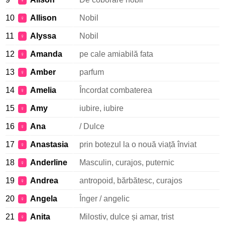
♀
10
Allison
Nobil
♀
11
Alyssa
Nobil
♀
12
Amanda
pe cale amiabilă fata
♀
13
Amber
parfum
♀
14
Amelia
Încordat combaterea
♀
15
Amy
iubire, iubire
♀
16
Ana
/ Dulce
♀
17
Anastasia
prin botezul la o nouă viață înviat
♀
18
Anderline
Masculin, curajos, puternic
♀
19
Andrea
antropoid, bărbătesc, curajos
♀
20
Angela
Înger / angelic
♀
21
Anita
Milostiv, dulce și amar, trist
♀