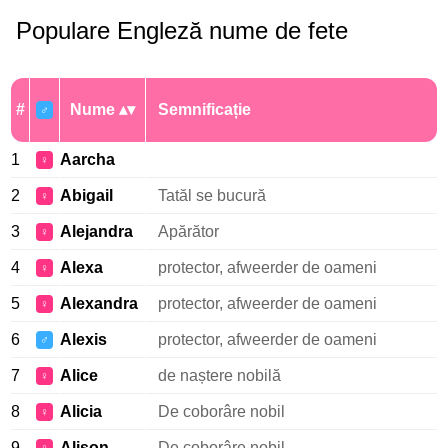
Populare Engleză nume de fete
#
Nume
Semnificație
♂
1
Aarcha
♀
2
Abigail
Tatăl se bucură
♀
3
Alejandra
Apărător
♀
4
Alexa
protector, afweerder de oameni
♀
5
Alexandra
protector, afweerder de oameni
♀
6
Alexis
protector, afweerder de oameni
♂
7
Alice
de naștere nobilă
♀
8
Alicia
De coborâre nobil
♀
9
Alison
De coborâre nobil