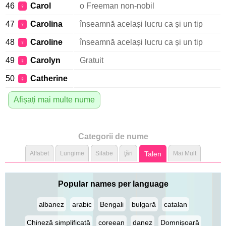
46
Carol
o Freeman non-nobil
♀
47
Carolina
înseamnă același lucru ca și un tip
♀
48
Caroline
înseamnă același lucru ca și un tip
♀
49
Carolyn
Gratuit
♀
50
Catherine
♀
Afișați mai multe nume
Categorii de nume
Alfabet
Lungime
Silabe
ţări
Talen
Mai Mult
Popular names per language
albanez
arabic
Bengali
bulgară
catalan
Chineză simplificată
coreean
danez
Domnișoară