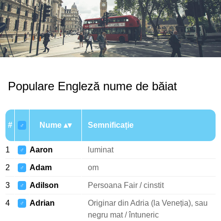
Populare Engleză nume de băiat
#
Nume
Semnificație
♂
1
Aaron
luminat
♂
2
Adam
om
♂
3
Adilson
Persoana Fair / cinstit
♂
4
Adrian
Originar din Adria (la Veneția), sau
♂
negru mat / întuneric