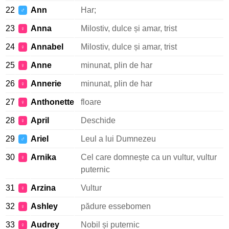
22
Ann
Har;
♂
23
Anna
Milostiv, dulce și amar, trist
♀
24
Annabel
Milostiv, dulce și amar, trist
♀
25
Anne
minunat, plin de har
♀
26
Annerie
minunat, plin de har
♀
27
Anthonette
floare
♀
28
April
Deschide
♀
29
Ariel
Leul a lui Dumnezeu
♂
30
Arnika
Cel care domnește ca un vultur, vultur
♀
puternic
31
Arzina
Vultur
♀
32
Ashley
pădure essebomen
♀
33
Audrey
Nobil și puternic
♀