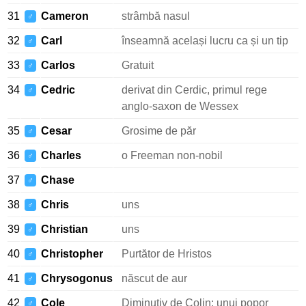
31
Cameron
strâmbă nasul
♂
32
Carl
înseamnă același lucru ca și un tip
♂
33
Carlos
Gratuit
♂
34
Cedric
derivat din Cerdic, primul rege
♂
anglo-saxon de Wessex
35
Cesar
Grosime de păr
♂
36
Charles
o Freeman non-nobil
♂
37
Chase
♂
38
Chris
uns
♂
39
Christian
uns
♂
40
Christopher
Purtător de Hristos
♂
41
Chrysogonus
născut de aur
♂
42
Cole
Diminutiv de Colin: unui popor
♂