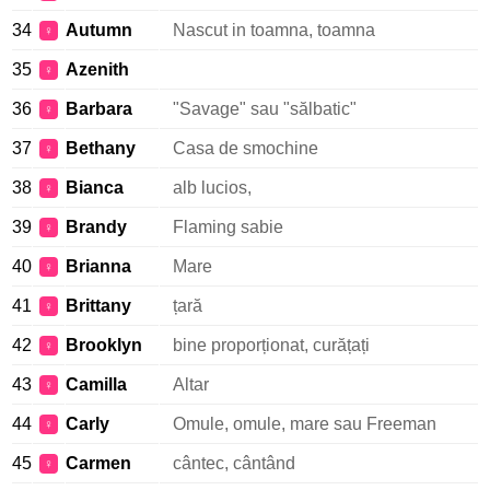
34
Autumn
Nascut in toamna, toamna
♀
35
Azenith
♀
36
Barbara
"Savage" sau "sălbatic"
♀
37
Bethany
Casa de smochine
♀
38
Bianca
alb lucios,
♀
39
Brandy
Flaming sabie
♀
40
Brianna
Mare
♀
41
Brittany
țară
♀
42
Brooklyn
bine proporționat, curățați
♀
43
Camilla
Altar
♀
44
Carly
Omule, omule, mare sau Freeman
♀
45
Carmen
cântec, cântând
♀