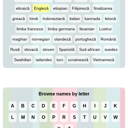
ebraică
Engleză
etiopian
Filipineză
finalizarea
greacă
hindi
Indoneziană
italian
kannada
letonă
limba franceza
limba germana
lituanian
Lustrui
maghiar
norvegian
olandeză
portugheză
Română
Rusă
slovacă
sloven
Spaniolă
Sud-african
suedez
Swahilian
tailandez
turc
ucraineană
Vietnameză
Browse names by letter
A
B
C
D
E
F
G
H
I
J
K
L
M
N
O
P
R
S
T
U
V
W