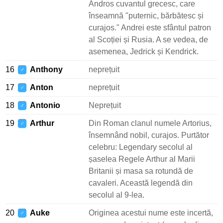
Andros cuvantul grecesc, care
înseamnă "puternic, bărbătesc și
curajos." Andrei este sfântul patron
al Scoției și Rusia. A se vedea, de
asemenea, Jedrick și Kendrick.
16
Anthony
neprețuit
♂
17
Anton
neprețuit
♂
18
Antonio
Neprețuit
♂
19
Arthur
Din Roman clanul numele Artorius,
♂
însemnând nobil, curajos. Purtător
celebru: Legendary secolul al
șaselea Regele Arthur al Marii
Britanii și masa sa rotundă de
cavaleri. Această legendă din
secolul al 9-lea.
20
Auke
Originea acestui nume este incertă,
♂