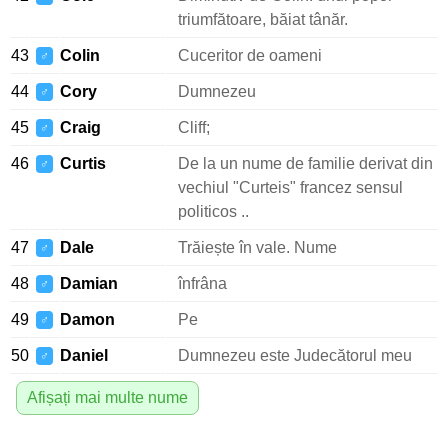
triumfătoare, băiat tânăr.
43
Colin
Cuceritor de oameni
♂
44
Cory
Dumnezeu
♂
45
Craig
Cliff;
♂
46
Curtis
De la un nume de familie derivat din
♂
vechiul "Curteis" francez sensul
politicos ..
47
Dale
Trăiește în vale. Nume
♂
48
Damian
înfrâna
♂
49
Damon
Pe
♂
50
Daniel
Dumnezeu este Judecătorul meu
♂
Afișați mai multe nume