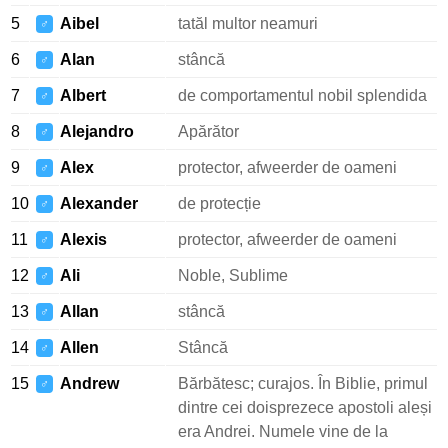
5
Aibel
tatăl multor neamuri
♂
6
Alan
stâncă
♂
7
Albert
de comportamentul nobil splendida
♂
8
Alejandro
Apărător
♂
9
Alex
protector, afweerder de oameni
♂
10
Alexander
de protecție
♂
11
Alexis
protector, afweerder de oameni
♂
12
Ali
Noble, Sublime
♂
13
Allan
stâncă
♂
14
Allen
Stâncă
♂
15
Andrew
Bărbătesc; curajos. În Biblie, primul
♂
dintre cei doisprezece apostoli aleși
era Andrei. Numele vine de la