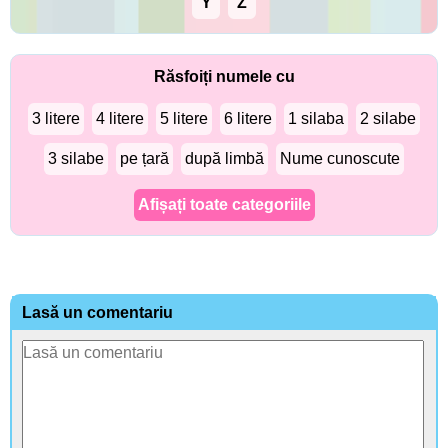
Y
Z
Răsfoiți numele cu
3 litere
4 litere
5 litere
6 litere
1 silaba
2 silabe
3 silabe
pe țară
după limbă
Nume cunoscute
Afișați toate categoriile
Lasă un comentariu